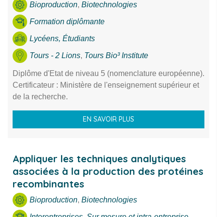
Bioproduction
,
Biotechnologies
Thème
Formation diplômante
Ville
Lycéens, Étudiants
Tours - 2 Lions
,
Tours Bio³ Institute
RECHERCHE
Diplôme d'Etat de niveau 5 (nomenclature européenne).
Certificateur : Ministère de l'enseignement supérieur et
de la recherche.
EN SAVOIR PLUS
Appliquer les techniques analytiques
associées à la production des protéines
recombinantes
Bioproduction
,
Biotechnologies
Interentreprises
,
Sur mesure et intra-entreprise