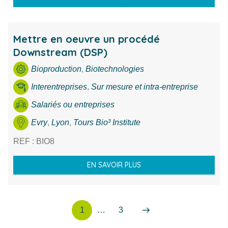
Mettre en oeuvre un procédé
Downstream (DSP)
Bioproduction
,
Biotechnologies
Interentreprises
,
Sur mesure et intra-entreprise
Salariés ou entreprises
Evry
,
Lyon
,
Tours Bio³ Institute
REF : BIO8
EN SAVOIR PLUS
1
…
3
Page
Page
Suivant