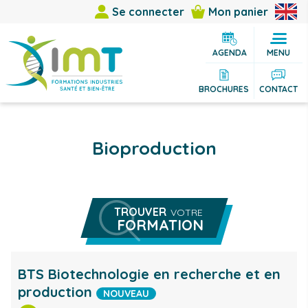
Se connecter
Mon panier
AGENDA
MENU
BROCHURES
CONTACT
Bioproduction
TROUVER
VOTRE
FORMATION
Rechercher une formation
Vous êtes
BTS Biotechnologie en recherche et en
production
Vous cherchez
NOUVEAU