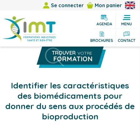
Se connecter
Mon panier
AGENDA
MENU
BROCHURES
CONTACT
TROUVER
VOTRE
FORMATION
Rechercher une formation
Vous êtes
Identifier les caractéristiques
Vous cherchez
des biomédicaments pour
Thème
donner du sens aux procédés de
bioproduction
Ville