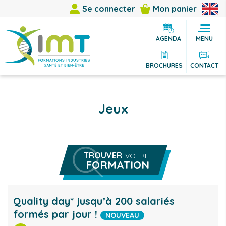
Se connecter
Mon panier
AGENDA
MENU
BROCHURES
CONTACT
Jeux
TROUVER
VOTRE
FORMATION
Rechercher une formation
Vous êtes
Quality day* jusqu’à 200 salariés
formés par jour !
Vous cherchez
NOUVEAU