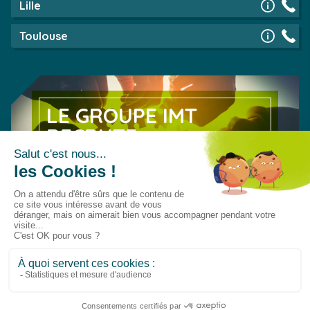
Lille
Toulouse
LE GROUPE IMT
RECRUTE
Découvrez nos offres d’emploi
EN SAVOIR PLUS
© 2026 Groupe IMT
Le Groupe IMT
Travailler au Groupe IMT
CGV
CGU
Données Personnelles