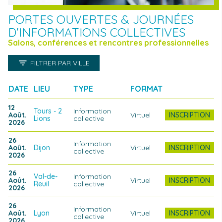
PORTES OUVERTES & JOURNÉES
D'INFORMATIONS COLLECTIVES
Salons, conférences et rencontres professionnelles
FILTRER PAR VILLE
INSCRIPTION
TOULOUSE
LILLE
DREUX
DATE
LIEU
TYPE
FORMAT
12
TOURS - 2 LIONS
EVRY
LYON
Tours - 2
Information
Août.
Virtuel
INSCRIPTION
Lions
collective
2026
VAL-DE-REUIL
DIJON
26
Information
Août.
Dijon
Virtuel
INSCRIPTION
collective
2026
26
Val-de-
Information
Août.
Virtuel
INSCRIPTION
Reuil
collective
2026
26
Information
Août.
Lyon
Virtuel
INSCRIPTION
collective
2026