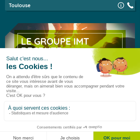
Toulouse
LE GROUPE IMT
RECRUTE
Découvrez nos offres d’emploi
EN SAVOIR PLUS
© 2026 Groupe IMT
Le Groupe IMT
Travailler au Groupe IMT
CGV
CGU
Données Personnelles
Politique de gestion des cookies
Réclamations
Mentions légales