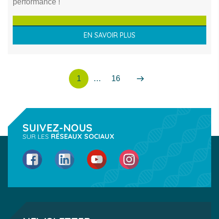
performance !
EN SAVOIR PLUS
1
…
16
Page
Page
Suivant
SUIVEZ-NOUS
SUR LES
RÉSEAUX SOCIAUX
Facebook
LinkedIn
YouTube
Instagram