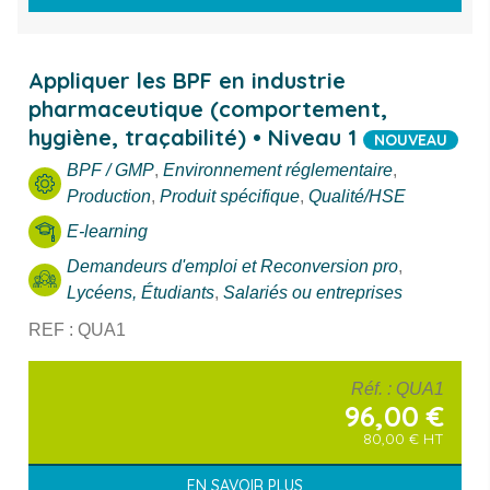
Appliquer les BPF en industrie
pharmaceutique (comportement,
hygiène, traçabilité) • Niveau 1
NOUVEAU
BPF / GMP
,
Environnement réglementaire
,
Production
,
Produit spécifique
,
Qualité/HSE
E-learning
Demandeurs d'emploi et Reconversion pro
,
Lycéens, Étudiants
,
Salariés ou entreprises
REF : QUA1
Réf.
: QUA1
96,00
€
80,00
€
HT
EN SAVOIR PLUS