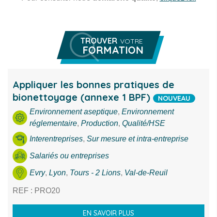
TROUVER
VOTRE
FORMATION
Rechercher une formation
Vous êtes
Appliquer les bonnes pratiques de
bionettoyage (annexe 1 BPF)
Vous cherchez
NOUVEAU
Environnement aseptique
,
Environnement
Thème
réglementaire
,
Production
,
Qualité/HSE
Ville
Interentreprises
,
Sur mesure et intra-entreprise
Salariés ou entreprises
Evry
,
Lyon
,
Tours - 2 Lions
,
Val-de-Reuil
RECHERCHE
REF : PRO20
EN SAVOIR PLUS