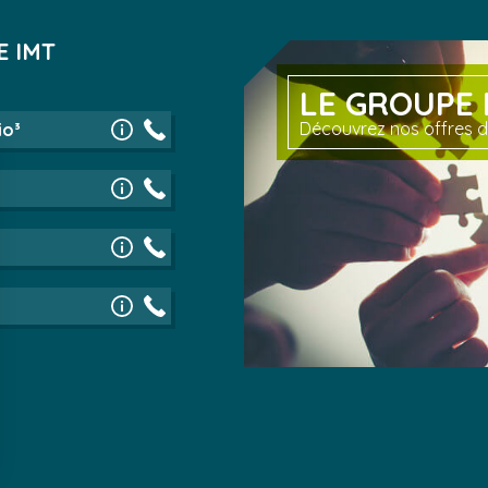
E IMT
LE GROUPE 
Découvrez nos offres d
io³