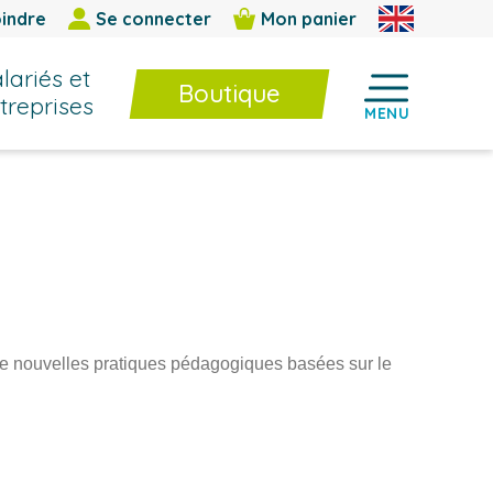
indre
Se connecter
Mon panier
lariés et
Boutique
treprises
MENU
Boutique
Formations InterEntreprises
E-learning / BPF
Livres et cahiers techniques
Jeux et outils d’animation
de nouvelles pratiques pédagogiques basées sur le