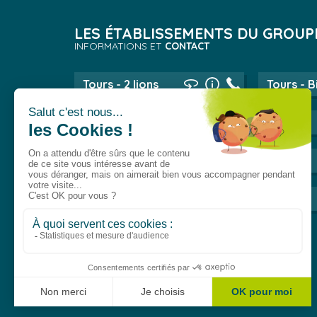
LES ÉTABLISSEMENTS DU GROUP
INFORMATIONS ET
CONTACT
Tours - 2 lions
Tours - B
Lyon
Evry
Val-de-Reuil
Dijon
Dreux
Lille
Toulouse