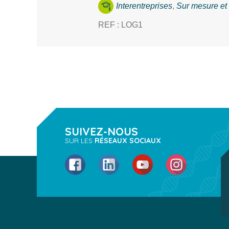
Interentreprises
,
Sur mesure et 
REF : LOG1
SUIVEZ-NOUS
SUR LES
RÉSEAUX SOCIAUX
Facebook
LinkedIn
YouTube
Instagram