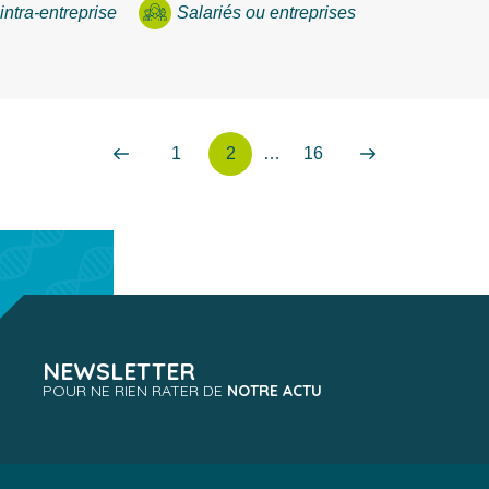
intra-entreprise
Salariés ou entreprises
1
2
…
16
Précédent
Page
Page
Page
Suivant
NEWSLETTER
POUR NE RIEN RATER DE
NOTRE ACTU