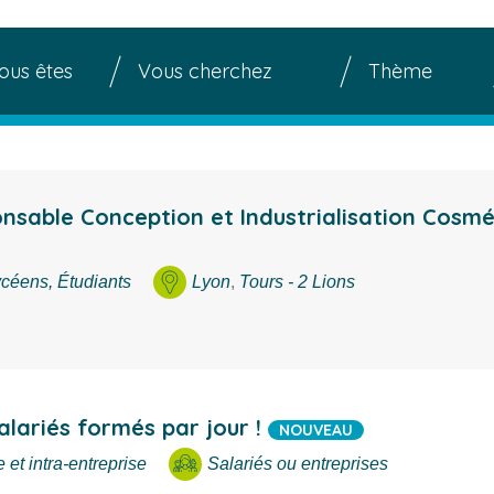
s êtes
Vous cherchez
Thème
ercher une formation
nsable Conception et Industrialisation Cosmé
céens, Étudiants
Lyon
,
Tours - 2 Lions
alariés formés par jour !
NOUVEAU
et intra-entreprise
Salariés ou entreprises