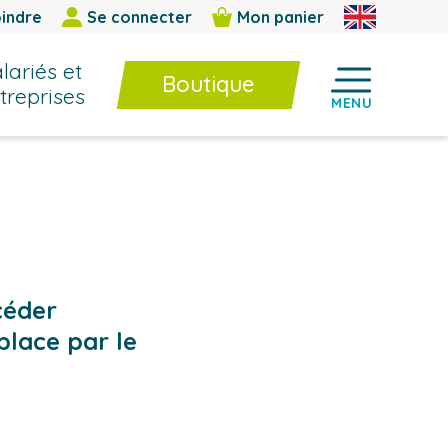
indre
Se connecter
Mon panier
lariés et
Boutique
treprises
MENU
Boutique
Formations InterEntreprises
E-learning / BPF
Livres et cahiers techniques
Jeux et outils d’animation
céder
place par le