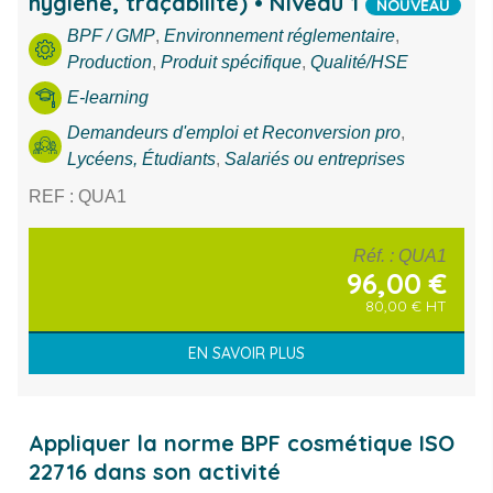
hygiène, traçabilité) • Niveau 1
NOUVEAU
Thème
BPF / GMP
,
Environnement réglementaire
,
Production
,
Produit spécifique
,
Qualité/HSE
Ville
E-learning
Demandeurs d'emploi et Reconversion pro
,
RECHERCHE
Lycéens, Étudiants
,
Salariés ou entreprises
REF : QUA1
Réf.
: QUA1
96,00
€
80,00
€
HT
EN SAVOIR PLUS
Appliquer la norme BPF cosmétique ISO
22716 dans son activité