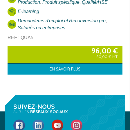
Production
,
Produit spécifique
,
Qualité/HSE
E-learning
Demandeurs d'emploi et Reconversion pro
,
Salariés ou entreprises
REF : QUA5
96,00
€
80,00
€
HT
EN SAVOIR PLUS
SUIVEZ-NOUS
SUR LES
RÉSEAUX SOCIAUX
Facebook
LinkedIn
YouTube
Instagram