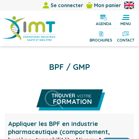
Se connecter
Mon panier
AGENDA
MENU
BROCHURES
CONTACT
BPF / GMP
TROUVER
VOTRE
FORMATION
Rechercher une formation
Vous êtes
Appliquer les BPF en industrie
pharmaceutique (comportement,
Vous cherchez