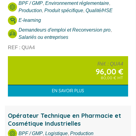
BPF / GMP
,
Environnement réglementaire
,
Production
,
Produit spécifique
,
Qualité/HSE
E-learning
Demandeurs d'emploi et Reconversion pro
,
Salariés ou entreprises
REF : QUA4
Réf.
: QUA4
96,00
€
80,00
€
HT
EN SAVOIR PLUS
Opérateur Technique en Pharmacie et
Cosmétique Industrielles
BPF / GMP
,
Logistique
,
Production