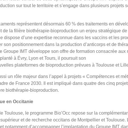
uction sur tout le territoire et s’engage dans plusieurs projets 
caments représentent désormais 60 % des traitements en dével
t de la filière biothérapie-bioproduction un enjeu stratégique d
ne dispose d’une expertise reconnue dans les vaccins et les pro
der son positionnement dans la production d’anticorps et de thér
le Groupe IMT développe son offre de formation consacrée aux m
lanté à Évry, Lyon et Tours, il poursuit son
elles plateformes de bioproduction prévues à Toulouse et Lille
si un rôle majeur dans l’appel à projets « Compétences et méti
dre de France 2030. Il est impliqué dans quatre des cinq projets
ère biothérapie-bioproduction.
ue en Occitanie
é de Toulouse, le programme Bio’Occ repose sur la complémentar
supérieur et de recherche occitans de Montpellier et Toulouse.
rmet notamment d’accompagner l’implantation du Groupe IMT dans