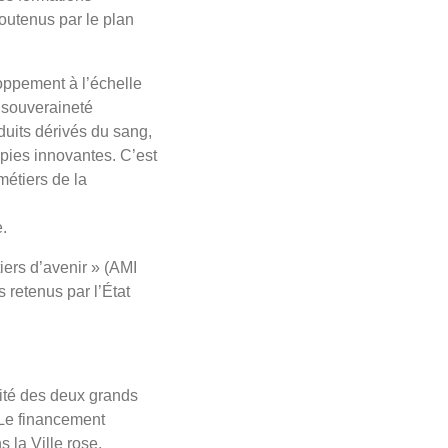
soutenus par le plan
oppement à l’échelle
e souveraineté
duits dérivés du sang,
apies innovantes. C’est
étiers de la
.
ers d’avenir » (AMI
 retenus par l’État
ité des deux grands
 Le financement
 la Ville rose.