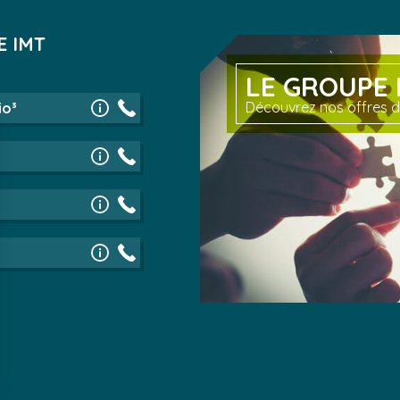
E IMT
LE GROUPE 
Découvrez nos offres d
io³