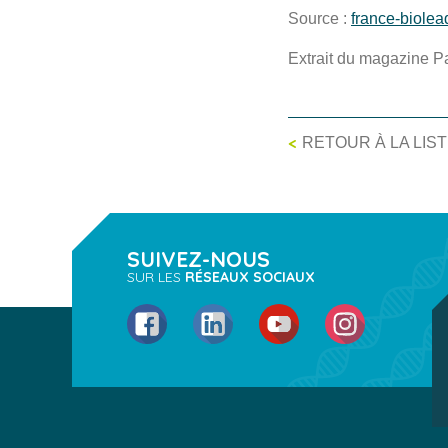
Source :
france-biolead
Extrait du magazine P
<
RETOUR À LA LIS
SUIVEZ-NOUS
SUR LES
RÉSEAUX SOCIAUX
Facebook
LinkedIn
YouTube
Instagram