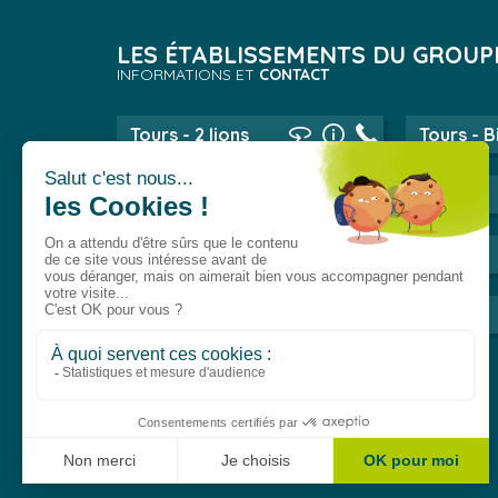
LES ÉTABLISSEMENTS DU GROUP
INFORMATIONS ET
CONTACT
Tours - 2 lions
Tours - B
Lyon
Evry
Val-de-Reuil
Dijon
Dreux
Lille
Toulouse