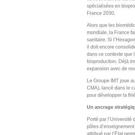
spécialisées en bioprod
France 2030.
Alors que les biomédi
mondiale, la France fai
sanitaire. Si l’Hexago
il doit encore consoli
dans ce contexte que 
bioproduction. Déjà imp
expansion avec de nouv
Le Groupe IMT joue aus
CMA), lancé dans le ca
pour développer la fili
Un ancrage stratégiq
Porté par l’Universit
pôles d’enseignement 
attribué par l’État pe