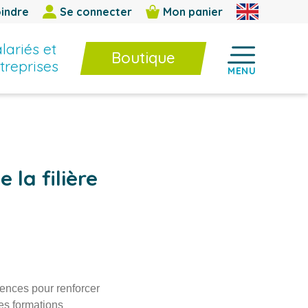
indre
Se connecter
Mon panier
lariés et
Boutique
treprises
MENU
Boutique
Formations InterEntreprises
E-learning / BPF
Livres et cahiers techniques
Jeux et outils d’animation
 la filière
ences pour renforcer
es formations