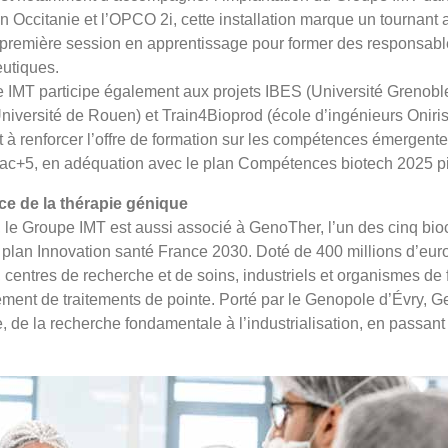
 Occitanie et l’OPCO 2i, cette installation marque un tournant 
e première session en apprentissage pour former des responsab
utiques.
e IMT participe également aux projets IBES (Université Grenobl
ersité de Rouen) et Train4Bioprod (école d’ingénieurs Oniris
nt à renforcer l’offre de formation sur les compétences émergente
bac+5, en adéquation avec le plan Compétences biotech 2025 pi
ce de la thérapie génique
e Groupe IMT est aussi associé à GenoTher, l’un des cinq biocl
 plan Innovation santé France 2030. Doté de 400 millions d’euros
, centres de recherche et de soins, industriels et organismes de
ement de traitements de pointe. Porté par le Genopole d’Évry, 
, de la recherche fondamentale à l’industrialisation, en passant 