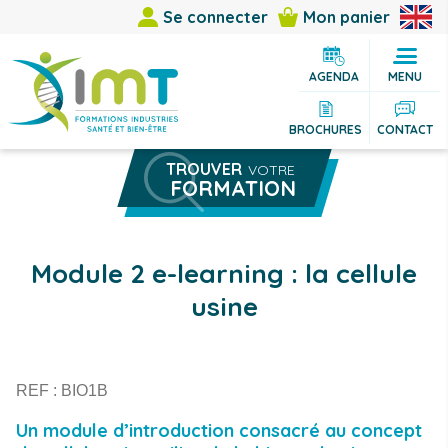
Se connecter
Mon panier
AGENDA
MENU
BROCHURES
CONTACT
TROUVER
VOTRE
FORMATION
Rechercher une formation
Vous êtes
Module 2 e-learning : la cellule
Vous cherchez
usine
Thème
Ville
REF : BIO1B
Un module d’introduction consacré au concept