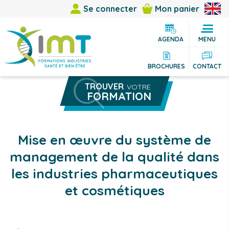
Se connecter
Mon panier
AGENDA
MENU
BROCHURES
CONTACT
TROUVER
VOTRE
FORMATION
Rechercher une formation
Vous êtes
Mise en œuvre du système de
Vous cherchez
management de la qualité dans
Thème
les industries pharmaceutiques
et cosmétiques
Ville