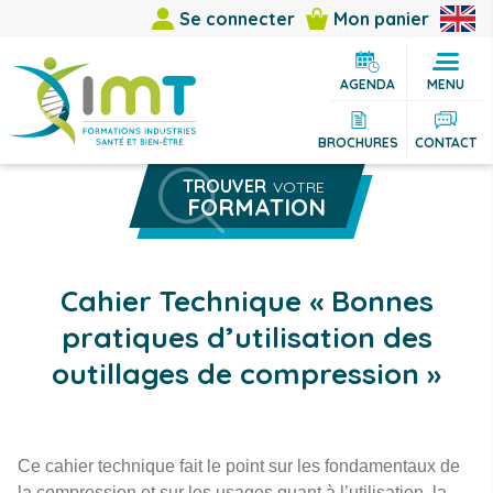
Se connecter
Mon panier
AGENDA
MENU
BROCHURES
CONTACT
TROUVER
VOTRE
FORMATION
Rechercher une formation
Vous êtes
Cahier Technique « Bonnes
Vous cherchez
pratiques d’utilisation des
Thème
outillages de compression »
Ville
Ce cahier technique fait le point sur les fondamentaux de
la compression et sur les usages quant à l’utilisation, la