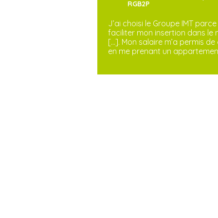
RGB2P
J’ai choisi le Groupe IMT parce
faciliter mon insertion dans l
[…]. Mon salaire m’a permis de
en me prenant un appartement 