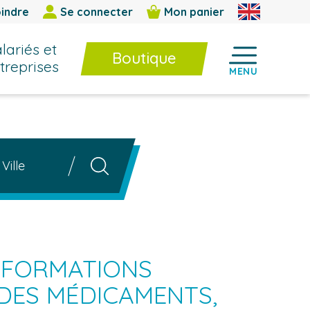
indre
Se connecter
Mon panier
lariés et
Boutique
treprises
MENU
Boutique
Formations InterEntreprises
E-learning / BPF
Livres et cahiers techniques
lle
Jeux et outils d’animation
RECHERCHE
 FORMATIONS
 DES MÉDICAMENTS,