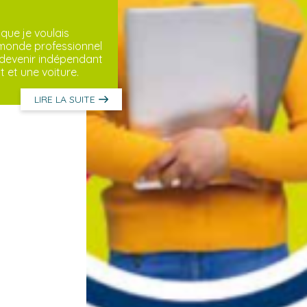
 que je voulais
e monde professionnel
 devenir indépendant
et une voiture.
LIRE LA SUITE