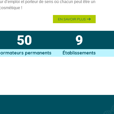
r d’emploi et porteur de sens où chacun peut être un
 cosmétique !
EN SAVOIR PLUS
50
9
Formateurs permanents
Établissements