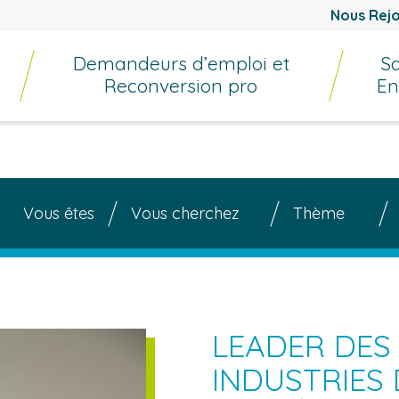
Nous Rejo
Demandeurs d’emploi et
Sa
Reconversion pro
En
rmation
Vous êtes
Vous cherchez
Thème
Vi
Rechercher une formation
LEADER DES
INDUSTRIES