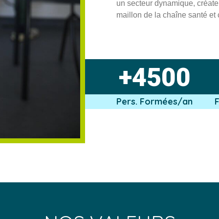
un secteur dynamique, créateu
maillon de la chaîne santé et
+4500
Pers. Formées/an