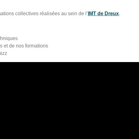
ations collectives réalisées au sein de l’
IMT de Dreux
.
chniques
s et de nos formations
uizz