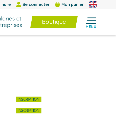
indre
Se connecter
Mon panier
lariés et
Boutique
treprises
MENU
Boutique
Formations InterEntreprises
E-learning / BPF
Livres et cahiers techniques
Jeux et outils d’animation
INSCRIPTION
INSCRIPTION