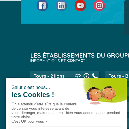
Facebook
LinkedIn
YouTube
Instagram
LES ÉTABLISSEMENTS DU GROUP
INFORMATIONS ET
CONTACT
Tours - 2 lions
Tours - B
Lyon
Evry
Val-de-Reuil
Dijon
Dreux
Lille