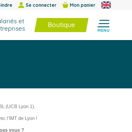
indre
Se connecter
Mon panier
lariés et
Boutique
treprises
MENU
Boutique
Formations InterEntreprises
E-learning / BPF
Livres et cahiers techniques
Jeux et outils d’animation
CBL (UCB Lyon 1).
vec l’IMT de Lyon !
i pas vous ?