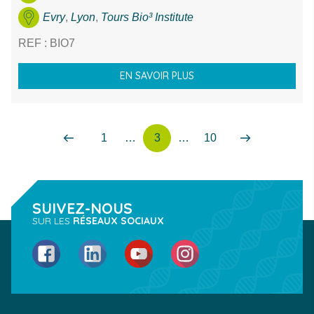
Evry
,
Lyon
,
Tours Bio³ Institute
REF : BIO7
EN SAVOIR PLUS
1
…
3
…
10
Précédent
Page
Page
Page
Suivant
SUIVEZ-NOUS
SUR LES
RÉSEAUX SOCIAUX
Facebook
LinkedIn
YouTube
Instagram